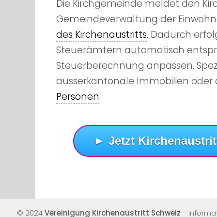
Die Kirchgemeinde meldet den Kirch
Gemeindeverwaltung der Einwohn
des Kirchenaustritts
. Dadurch erfo
Steuerämtern automatisch entsp
Steuerberechnung anpassen. Spezia
ausserkantonale Immobilien oder 
Personen
.
► Jetzt Kirchenaustrit
© 2024
Vereinigung Kirchenaustritt Schweiz
- Informa