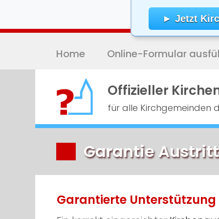
Skip
to
► Jetzt Kirc
content
(Press
Home
Online-Formular ausfül
Enter)
Offizieller Kirche
für alle Kirchgemeinden 
Garantie Austrit
Garantierte Unterstützung 