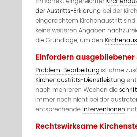
Ein korrekt eingereichter
Kirchenaus
der Austritts-Erklärung
bei der Kirc
eingereichtem Kirchenaustritt sind 
keine weiteren Angaben nachzureic
die Grundlage, um den
Kirchenaust
Einfordern ausgebliebener 
Problem-Bearbeitung
ist ohne zusä
Kirchenaustritts-Dienstleistung
enth
nach mehreren Wochen die
schrif
immer noch nicht bei der austreten
entsprechende
Interventionen
not
Rechtswirksame Kirchenst