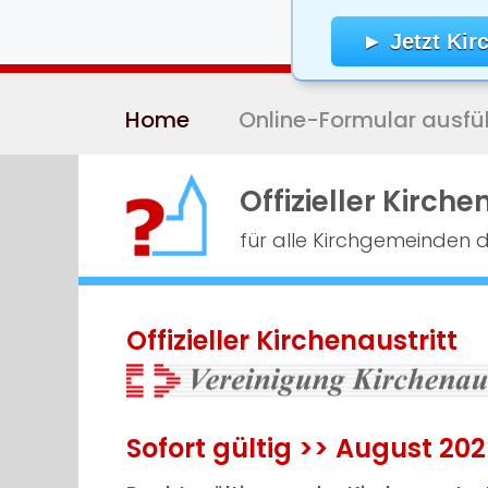
Skip
to
► Jetzt Kirc
content
(Press
Home
Online-Formular ausfül
Enter)
Offizieller Kirche
für alle Kirchgemeinden 
Offizieller Kirchenaustritt
Sofort gültig >> August 20