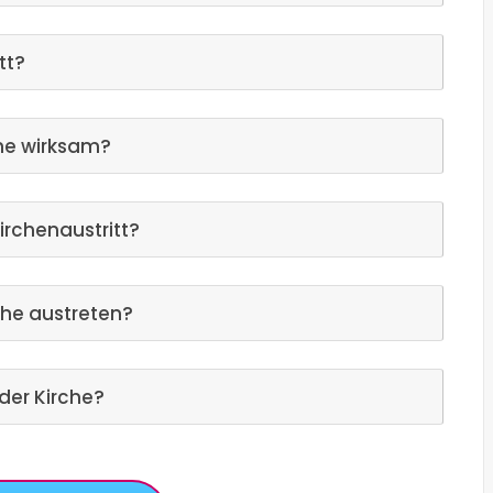
tt?
che wirksam?
irchenaustritt?
che austreten?
der Kirche?