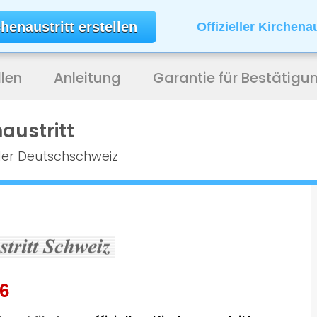
henaustritt erstellen
Offizieller Kirchena
len
Anleitung
Garantie für Bestätigu
naustritt
der Deutschschweiz
26